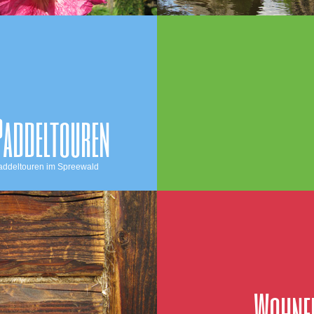
Paddeltouren
addeltouren im Spreewald
Wohne