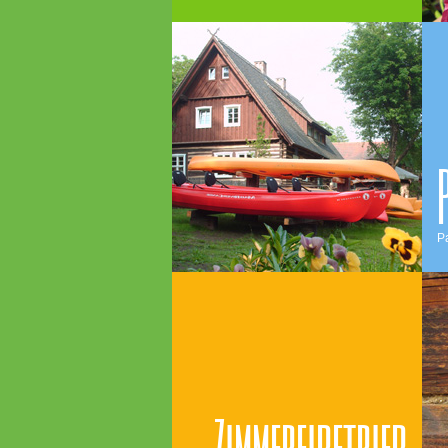
P
Zimmereibetrieb