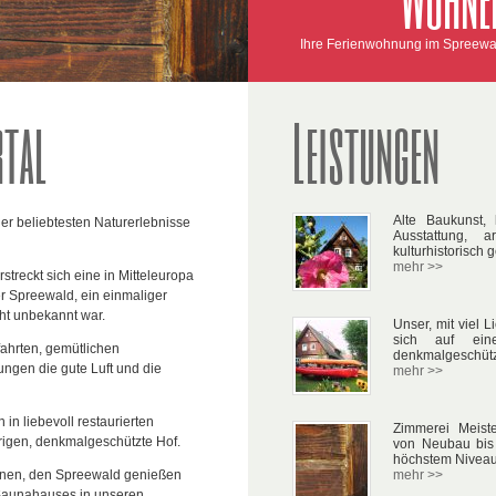
Ihre Ferienwohnung im Spreewa
tal
Leistungen
Alte Baukunst,
er beliebtesten Naturerlebnisse
Ausstattung, a
kulturhistorisch
mehr >>
streckt sich eine in Mitteleuropa
der Spreewald, ein einmaliger
cht unbekannt war.
Unser, mit viel L
sich auf eine
ahrten, gemütlichen
denkmalgeschütz
ngen die gute Luft und die
mehr >>
 in liebevoll restaurierten
Zimmerei Meiste
rigen, denkmalgeschützte Hof.
von Neubau bis
höchstem Niveau
hnen, den Spreewald genießen
mehr >>
 Saunahauses in unseren