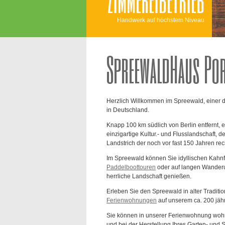
Handwerk auf höchstem Niveau
SpreewaldHaus Por
Herzlich Willkommen im Spreewald, einer d
in Deutschland.
Knapp 100 km südlich von Berlin entfernt, er
einzigartige Kultur.- und Flusslandschaft, 
Landstrich der noch vor fast 150 Jahren re
Im Spreewald können Sie idyllischen Kahnf
Paddelboottouren
oder auf langen Wanderu
herrliche Landschaft genießen.
Erleben Sie den Spreewald in alter Tradition
Ferienwohnungen
auf unserem ca. 200 jäh
Sie können in unserer Ferienwohnung wo
und bei der Herstellung Ihres Garten- und